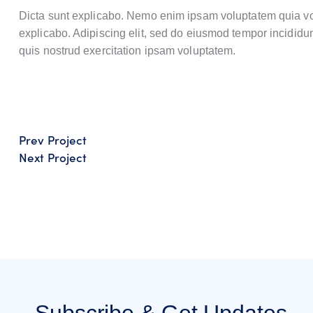
Dicta sunt explicabo. Nemo enim ipsam voluptatem quia volup
explicabo. Adipiscing elit, sed do eiusmod tempor incididu
quis nostrud exercitation ipsam voluptatem.
Navigation
Prev Project
Next Project
de
l’article